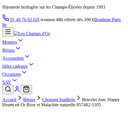
Bijouterie horlogère sur les Champs-Élysées depuis 1993
01 40 76 02 02
Livraison 48h offerte dès 200 €
Boutique Paris
8e
Montres
Bijoux
Accessoires
Idées cadeaux
Occasions
SAV
Accueil
Bijoux
Chopard Joaillerie
Bracelet Jonc Happy
Hearts en Or Rose et Malachite naturelle 857482-5105