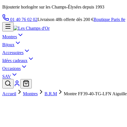
Bijouterie horlogère sur les Champs-Élysées depuis 1993
01 40 76 02 02
Livraison 48h offerte dès 200 €
Boutique Paris 8e
Montres
Bijoux
Accessoires
Idées cadeaux
Occasions
SAV
Accueil
Montres
B.R.M
Montre FF39-40-TG-LFN Aiguille