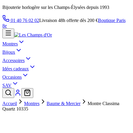
Bijouterie horlogère sur les Champs-Élysées depuis 1993
01 40 76 02 02
Livraison 48h offerte dès 200 €
Boutique Paris
8e
Montres
Bijoux
Accessoires
Idées cadeaux
Occasions
SAV
Accueil
Montres
Baume & Mercier
Montre Classima
Quartz 10335