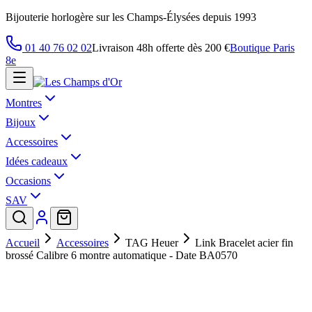
Bijouterie horlogère sur les Champs-Élysées depuis 1993
01 40 76 02 02
Livraison 48h offerte dès 200 €
Boutique Paris
8e
Montres
Bijoux
Accessoires
Idées cadeaux
Occasions
SAV
Accueil
Accessoires
TAG Heuer
Link Bracelet acier fin
brossé Calibre 6 montre automatique - Date BA0570